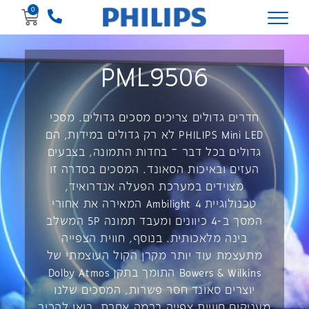
PML9506
חדרים גדולים צריכים מסכים גדולים. מסכי
PHILIPS Mini LED לא רק גדולים במידות, הם
גדולים בכל דבר – בחדות התמונה, בצבעים
העזים ובאיכות הסאונד. המסכים בסדרה זו
מצוידים במערכת הפעלה אנדרואיד,
טכנולוגיית Ambilight 4 המאירה את אחורי
המסך ב-4 כיוונים ומעבד תמונה 5P המשלב
בינה מלאכותית. בנוסף, חווית הצפייה
מתעצמת עוד יותר מקרן הקול העוצמתי של
Bowers & Wilkins התומך בתקן Dolby Atmos
יוצרים סאונד חסר פשרות, המסכים שלנו
מעניקים חוויית צפייה ברמה אחרת. בואו להכיר